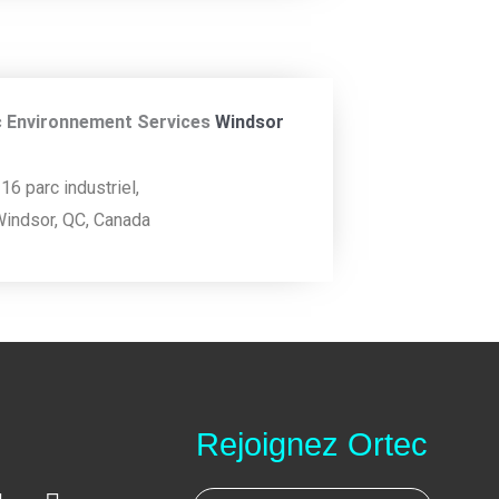
 Environnement Services
Windsor
16 parc industriel,
indsor, QC, Canada
Rejoignez Ortec
I
Y