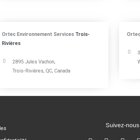
Ortec Environnement Services
Trois-
Ortec
Rivières
3
2895 Jules Vachon,
W
Trois-Rivières, QC, Canada
Suivez-nous
les
L
T
F